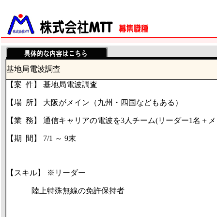
基地局電波調査
【案
件】 基地局電波調査
【場
所】 大阪がメイン（九州・四国などもある）
【業
務】 通信キャリアの電波を
3
人チーム
(
リーダー
1
名＋メ
【期
間】
7/1
～
9
末
【スキル】 ※リーダー
陸上特殊無線の免許保持者